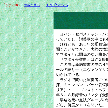
「うか」08２
連載初回へ
トップページへ
木
ヨハン・セバスチャン・バッ
っていたし、讃美歌の中にも
けれども、ある年の受難節の
聞くことができた。実際の放
てマタイとは関係のない曲を
『マタイ受難曲』は約２時間
この曲は新約聖書の中の４福
ールの語り手（エヴァンゲリ
められている。
ラジオで聞いた演奏者につい
揮、ミュンヘン・バッハ管弦
リア）： エルンスト・ヘフ
年６～８月録音の『マタイ受
早速地元の点訳グループの皆
がら、何度かＣＤを聞いた。