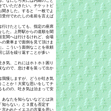
る。なにしろ夫には内緒のこと
せていただきたい。チケットピ
お聞きした。すると「一枚でよ
日受付でわたしの名前を言えば
は行けたとしても、指定の座席
をした。上野駅からの道順を聞
面玄関へは行けるけれど、会場
への乗車まで面倒を見て頂けま
た。こういう面倒なことを依頼
同じ話を繰り返すことが多い
吐き気、これにはホトホト困り
夜なので、怠け者を装って出か
は我慢しますが、どうか吐き気
うことか！大変な思いをしてチ
るものの、吐き気は治まって安
、あなたを知らないなどとは決
「知らない」と３度も否定す
と言われたイエスの言葉を思い