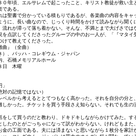
０年頃、エルサレムで起こったこと、キリスト教徒が救い主
楽である。
は聖書で分かっている積もりであるが、各楽曲の内容をキャ
ように、長い曲なので、じっくり時間をかけて読みながら聞く
、流れが滞って落ち着かない。そんな、不満とまで大げさでは
説を点訳してくださったグループの中のお一人が、「『マタイ
つけて教えてくださった。
曲』（全曲）
き）、バッハ・コレギウム・ジャパン
内、石橋メモリアルホール
８日 木曜
円」
絶対の記憶ではない）
ベルから考えるととてつもなく高かった。それを自分の分と
難しかった。チケットを買う手段さえ知らない。それでも生の
をして買うのだと教わり、ドキドキしながらかけてみた。す
としたのとがごっちゃになって訳がわからない。けれどもまた
お金の工面である。夫には済まないと思いながら１枚分を家計