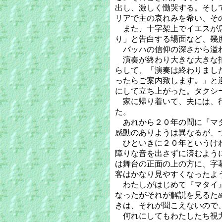
出し、激しく慟哭する。そし
リアで主の哀れみを希い、そ
また、十字架上でイエスが息
り」と告白する場面など、幾
バッハの信仰の深さから溢れ
演奏が終わり大きな大きな拍
らして、「演奏は終わりまし
ったらご案内致します。」と
にして立ち上がった。タクシ
家に帰り着いて、夫には、行
た。
あれから２０年の間に『マタ
感動のありようは異なるが、
ひといきに２０年というけれ
障りな音を出さずに済むよう
は舞台の正面の上の方に、字
客はかなり見やすくなったよ
わたしがはじめて『マタイ』
なったがそれが解説を見るた
きは、それが聞こえないので
何れにしてもわたしたち視力