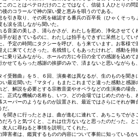
てこのことはペテロだけのことではなく、信徒１人ひとりの問
の後のコラールで神の深い愛と恵みを唄うのである。
を引き取り、その死を確認する番兵の百卒長（ひゃくそっち
度も涙を流しながら聞いた。
る音楽の美しさ、清らかさが、わたしを慰め、浄化させてく
手が起きているのに、わたしは拍手もできずに呆然としてい
た。予定の時間にタクシーを呼び、もう来ています。お客様で
迎えに来てくださった。名残惜しくもあったけれど、感動を持
ーに乗り込みながら、ホールの方に今日の全ての感謝を込めて
かせてもらった感謝の挨拶のみで、済まないと思いながらも
イ受難曲』を５、６回、演奏者は異なるが、生のものを聞き
つい最近聞いた『マタイ』もまたこれまでと違った感動と感謝
ど、解説を必要とする宗教音楽やオペラなどの生演奏の場合
に、正式な機械の名称も、いつ、どの会場ではじめたのかも、
幕スーパーのようなものが設置され、最近ではさらにそれが舞
うだ。
を聞きに行ったときは、曲が進むに連れて、あちこちでがさ
めだろうと気づくと、これは仕方ないなと思ったのだった。と
、友人に尋ねると事情を説明してくれた。
障害者は、鑑賞するものの内容について事前に知っているか