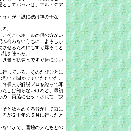
題としてバッハは、アルトのア
ょう）が「誠に彼は神の子な
れる。
た。そこへホールの係の方がい
混み合わないうちに、よろしか
続させるためにもすぐ帰ること
お礼を陳べた。
、興奮と疲労とですぐ床につい
に行っている。そのたびごとに
の思いで聞かせていただいた。
、各個人が解説プロを繰って耳
わたしは知らないけれど、最初
台の 両脇にセットされて、観
ごそと紙をめくる音がして気に
ころが２千年の５月に行ったと
いないかで、普通の人たちとの