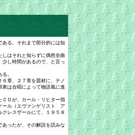
である。それまで部分的には知
たしはそれと知らずに偶然全曲
、少し時間があるので、と言っ
ある。
２６章、２７章を題材に、テノ
群衆は合唱によって物語風に進
たＣＤが、カール・リヒター指
ノール（エヴァンゲリスト ア
ルクレスザールにて、１９５８
であったが、その解説を読みな