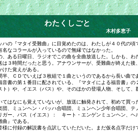
わたくしごと
村多恵子
ハの『マタイ受難曲』に目覚めたのは、わたしが４０代の頃
有名なコラールが入っているので無縁ではなかった。
、ある日曜日、ラジオでこの曲を全曲放送した。しかも、わ
送は３時間だったと思う。アナウンサーが、受難曲が終えた後
かけた覚えがある。
半、ＣＤでいえば３枚組で１曲というのであるから長い曲で
音書の第１番目に配されている、『マタイによる福音書』の
スト）や、イエス（バス）や、そのほかの登場人物、そして、
てはなにも覚えていないが、放送に触発されて、初めて買っ
楽団、ミュンヘン・バッハ合唱団、ミュンヘン少年合唱団、テ
リガー、バス（イエス）： キート・エンゲンミュンヘン、ヘ
難曲』である。
様に付録の解説書を点訳していただいた。まだ仮名点字だけ