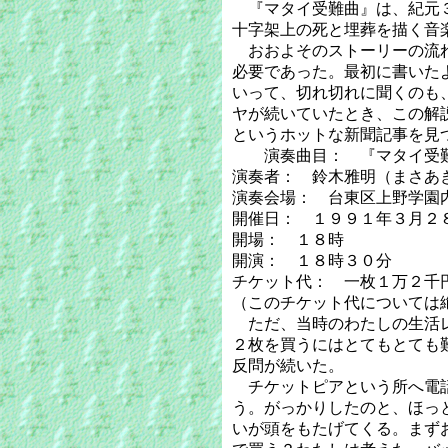
『マタイ受難曲』は、紀元３
十字架上の死と埋葬を描く音
おおよそのストーリーの流れ
必要であった。最初に書いた
いって、切れ切れに聞くのも
ヤが続いていたとき、この解
というホットな新聞記事を見
演奏曲目： 『マタイ受難
演奏者： 鈴木雅明（まさあ
演奏会場： 台東区上野学園
開催日： １９９１年３月２
開場： １８時
開演： １８時３０分
チケット代： 一枚１万２千
（このチケット代については
ただ、当時のわたしの生活レ
２枚を買うにはとてもとても
反問が続いた。
チケットピアという所へ電話
う。がっかりしたのと、ほっ
いが頭をもたげてくる。まず