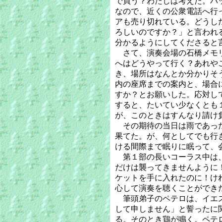
で買う？わたしは考えた。バ
なので、近くの公衆電話へ行
アも売り切れている。どうし
ろしいのですか？」と言われ
分かるようにしてくださると
さて、演奏会場の石橋メモリ
へはどうやって行く？あれや
き、場所はなんとか分かりそ
内の座席までの案内と、場合
すか？とお願いした。応対し
すると、たいてい少なくとも
が、このときはすんなり請け
その期待の当日は雨であった
果てた。が、何としてでも行
ける間際まで眠りに眠って、
第１部の長いコーラス中は、
だけは襲ってきませんように
ケットを手に入れたのに！け
心して演奏を聴くことができ
筆頭弟子のペテロは、イエス
して申しません」と誓ったに
る。そのとき鶏が鳴く。ペテ